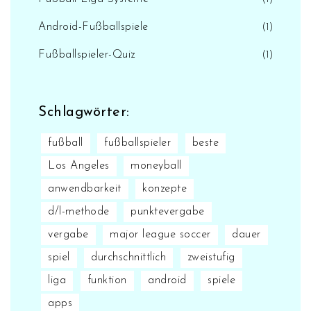
Android-Fußballspiele
(1)
Fußballspieler-Quiz
(1)
Schlagwörter:
fußball
fußballspieler
beste
Los Angeles
moneyball
anwendbarkeit
konzepte
d/l-methode
punktevergabe
vergabe
major league soccer
dauer
spiel
durchschnittlich
zweistufig
liga
funktion
android
spiele
apps