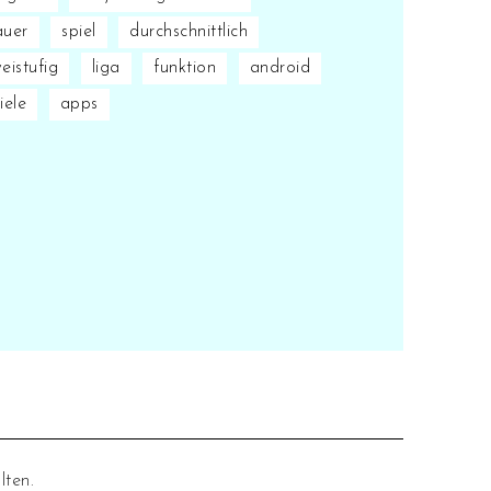
auer
spiel
durchschnittlich
eistufig
liga
funktion
android
iele
apps
lten.