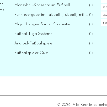
en
Moneyball-Konzepte im Fußball
(1)
d
ams
Punktevergabe im Fußball (Fußball) mit der D/L-Methode
zw
(1)
sp
Major League Soccer Spielzeiten
(1)
Fußball-Liga-Systeme
(1)
Android-Fußballspiele
(1)
Fußballspieler-Quiz
(1)
© 2026. Alle Rechte vorbeha