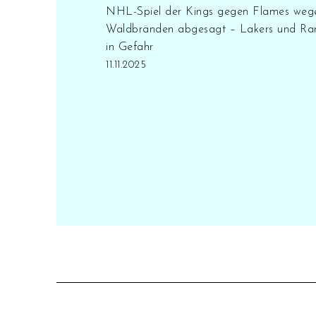
Ressourcen effizient umgeht
NHL-Spiel der Kings gegen Flames weg
und wie man taktische
Waldbränden abgesagt – Lakers und R
Entscheidungen trifft, die zu
in Gefahr
einer optimierten
11.11.2025
Performance führen. Somit
sind Moneyball-Konzepte im
Fußball sehr anwendbar und
können helfen, das
Potenzial eines Teams zu
maximieren.