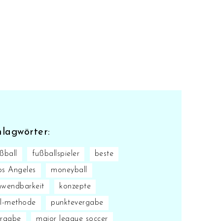
hlagwörter:
ßball
fußballspieler
beste
os Angeles
moneyball
nwendbarkeit
konzepte
/l-methode
punktevergabe
ergabe
major league soccer