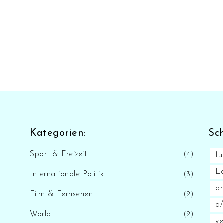
Kategorien:
Sc
Sport & Freizeit
(4)
fu
L
Internationale Politik
(3)
a
Film & Fernsehen
(2)
d
World
(2)
v