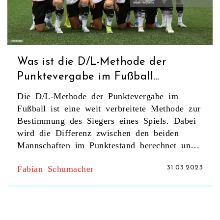
Was ist die D/L-Methode der
Punktevergabe im Fußball
(Fußball)?
Die D/L-Methode der Punktevergabe im
Fußball ist eine weit verbreitete Methode zur
Bestimmung des Siegers eines Spiels. Dabei
wird die Differenz zwischen den beiden
Mannschaften im Punktestand berechnet und
ein bestimmter Punktewert für ein Tor
Fabian Schumacher
31.03.2023
vergeben. Dadurch wird sichergestellt, dass
das Spiel fair und unparteiisch ist. Zudem
ermöglicht die D/L-Methode eine einfache
und schnelle Wertung des Spielergebnisses,
da die Punktevergabe automatisch erfolgt und