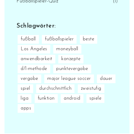
Fußballspieler-Quiz
(1)
Schlagwörter:
fußball
fußballspieler
beste
Los Angeles
moneyball
anwendbarkeit
konzepte
d/l-methode
punktevergabe
vergabe
major league soccer
dauer
spiel
durchschnittlich
zweistufig
liga
funktion
android
spiele
apps