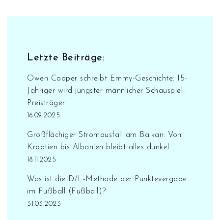
nicht manuell durchgeführt werden muss.
Somit ist die D/L-Methode ein wichtiges
Instrument, um den Sieger eines
Fußballspiels zu ermitteln.
Letzte Beiträge:
Owen Cooper schreibt Emmy-Geschichte: 15-
Jähriger wird jüngster männlicher Schauspiel-
Preisträger
16.09.2025
Großflächiger Stromausfall am Balkan: Von
Kroatien bis Albanien bleibt alles dunkel
18.11.2025
Was ist die D/L-Methode der Punktevergabe
im Fußball (Fußball)?
31.03.2023