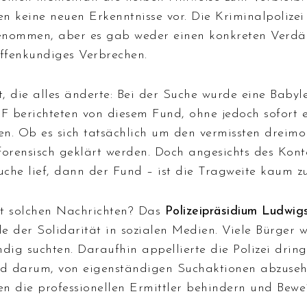
n keine neuen Erkenntnisse vor. Die Kriminalpolizei
enommen, aber es gab weder einen konkreten Verdä
offenkundiges Verbrechen.
, die alles änderte: Bei der Suche wurde eine Babyl
 berichteten von diesem Fund, ohne jedoch sofort ei
llen. Ob es sich tatsächlich um den vermissten dreim
forensisch geklärt werden. Doch angesichts des Kont
uche lief, dann der Fund – ist die Tragweite kaum z
 solchen Nachrichten? Das
Polizeipräsidium Ludwig
le der Solidarität in sozialen Medien. Viele Bürger w
ndig suchten. Daraufhin appellierte die Polizei drin
nd darum, von eigenständigen Suchaktionen abzuseh
die professionellen Ermittler behindern und Bewei