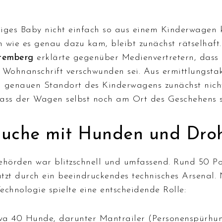
iges Baby nicht einfach so aus einem Kinderwagen kl
 wie es genau dazu kam, bleibt zunächst rätselhaft
ttemberg
erklärte gegenüber Medienvertretern, dass
er Wohnanschrift verschwunden sei. Aus ermittlungst
m genauen Standort des Kinderwagens zunächst nich
ass der Wagen selbst noch am Ort des Geschehens 
Suche mit Hunden und Dro
ehörden war blitzschnell und umfassend. Rund 50 P
tützt durch ein beeindruckendes technisches Arsenal
echnologie spielte eine entscheidende Rolle:
a 40 Hunde, darunter Mantrailer (Personenspürhu