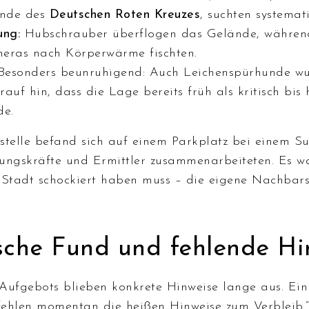
unde des
Deutschen Roten Kreuzes
, suchten systemat
ung:
Hubschrauber überflogen das Gelände, währen
ras nach Körperwärme fischten.
esonders beunruhigend: Auch Leichenspürhunde wur
rauf hin, dass die Lage bereits früh als kritisch bis
de.
stelle befand sich auf einem Parkplatz bei einem S
ungskräfte und Ermittler zusammenarbeiteten. Es wa
 Stadt schockiert haben muss – die eigene Nachbars
sche Fund und fehlende Hi
Aufgebots blieben konkrete Hinweise lange aus. Ein 
 fehlen momentan die heißen Hinweise zum Verbleib