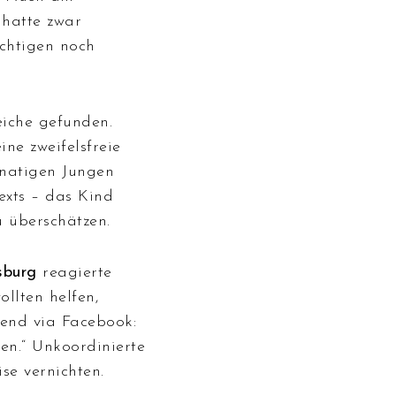
 hatte zwar
chtigen noch
eiche gefunden.
ne zweifelsfreie
onatigen Jungen
exts – das Kind
u überschätzen.
sburg
reagierte
ollten helfen,
gend via Facebook:
en.“ Unkoordinierte
se vernichten.