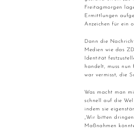
Freitagmorgen lage
Ermittlungen aufg
Anzeichen für ein 
Dann die Nachricht
Medien wie das ZDF
Identität festzuste
handelt, muss nun 
war vermisst, die S
Was macht man mit
schnell auf die Wel
indem sie eigenstä
„Wir bitten dringe
Maßnahmen könnten 