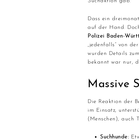
Suchaktion gab.
Dass ein dreimonat
auf der Hand. Doch
Polizei Baden-Wür
„jedenfalls“ von d
wurden Details zu
bekannt war nur, d
Massive 
Die Reaktion der B
im Einsatz, unters
(Menschen), auch T
Suchhunde:
Etw