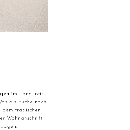
ngen
im Landkreis
 Was als Suche nach
t dem tragischen
der Wohnanschrift
rwagen.