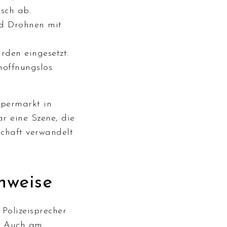
isch ab.
d Drohnen mit
den eingesetzt.
 hoffnungslos
upermarkt in
r eine Szene, die
chaft verwandelt
nweise
Polizeisprecher
.“ Auch am