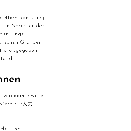
ettern kann, liegt
. Ein Sprecher der
 der Junge
aktischen Gründen
t preisgegeben –
stand.
hnen
olizeibeamte waren
. Nicht nur人力
nde) und