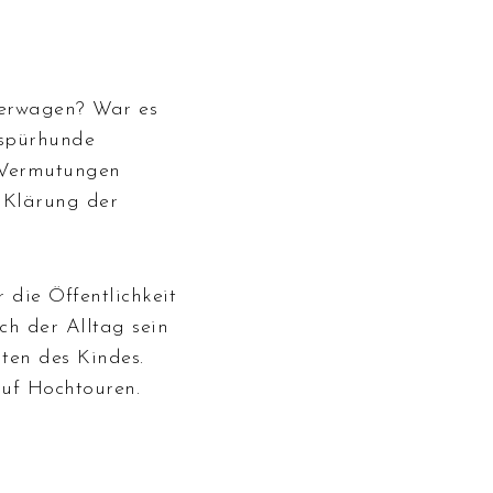
derwagen? War es
nspürhunde
e Vermutungen
e Klärung der
 die Öffentlichkeit
ch der Alltag sein
uten des Kindes.
auf Hochtouren.