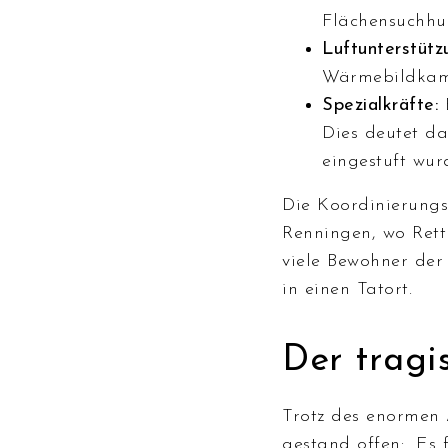
Flächensuchh
Luftunterstütz
Wärmebildkame
Spezialkräfte:
B
Dies deutet da
eingestuft wur
Die Koordinierungs
Renningen, wo Rett
viele Bewohner der
in einen Tatort.
Der tragi
Trotz des enormen 
gestand offen: „Es