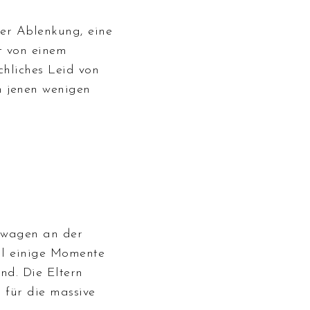
der Ablenkung, eine
ht von einem
chliches Leid von
n jenen wenigen
erwagen an der
hl einige Momente
nd. Die Eltern
 für die massive